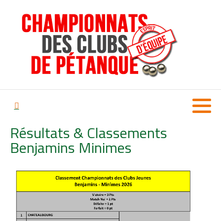
Réglement Intérieur des CDC
Rencontres Groupe A
Rencontres Division 1 A
Résultats Benjamins Minimes
Rencontres Division 1 A
Rencontres Division 3 A
Rencontres Division 4 A
Rencontres Division 1 A
Rencontres Division 3 A
Rencontres Division 4 A
Rencontres Division 5 A
Feuilles de match CDC
Rencontres Groupe B
Rencontres Division 1 B
Résultats Cadets
Rencontres Division 1 B
Rencontres Division 3 B
Rencontres Division 4 B
Rencontres Division 1 B
Rencontres Division 3 B
Rencontres Division 4 B
Rencontres Division 5 B
Règlements et Textes
Rencontres Division 2 A
Rencontres Division 2 A
Rencontres Division 3 C
Rencontres Division 4 C
Rencontres Division 2 A
Rencontres Division 3 C
Rencontres Division 4 C
Rencontres Division 5 C
Téléchargement Documents
Rencontres Division 2 B
Rencontres Division 2 B
Rencontres Division 3 D
Rencontres Division 4 D
Rencontres Division 2 B
Rencontres Division 3 D
Rencontres Division 4 D
Rencontres Division 5 D
Résultats & Classements
Benjamins Minimes
Rencontres Division 2 C
Rencontres Division 2 C
Rencontres Division 4 E
Rencontres Division 2 C
Rencontres Division 4 E
Rencontres Division 5 E
Rencontres Division 2 D
Rencontres Division 2 D
Rencontres Division 4 F
Rencontres Division 5 F